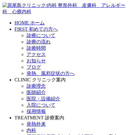
HOME
ホーム
FIRST
初めての方へ
診療について
診療の流れ
診療時間
アクセス
お知らせ
ブログ
発熱、風邪症状の方へ
CLINIC
クリニック案内
診療理念
医師紹介
医院・設備紹介
入院について
採用情報
TREATMENT
診療案内
発熱外来
内科