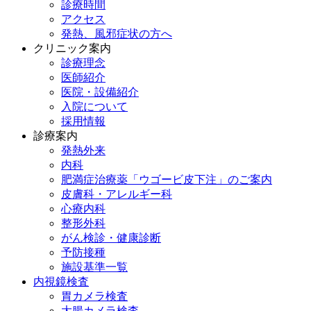
診療時間
アクセス
発熱、風邪症状の方へ
クリニック案内
診療理念
医師紹介
医院・設備紹介
入院について
採用情報
診療案内
発熱外来
内科
肥満症治療薬「ウゴービ皮下注」のご案内
皮膚科・アレルギー科
心療内科
整形外科
がん検診・健康診断
予防接種
施設基準一覧
内視鏡検査
胃カメラ検査
大腸カメラ検査