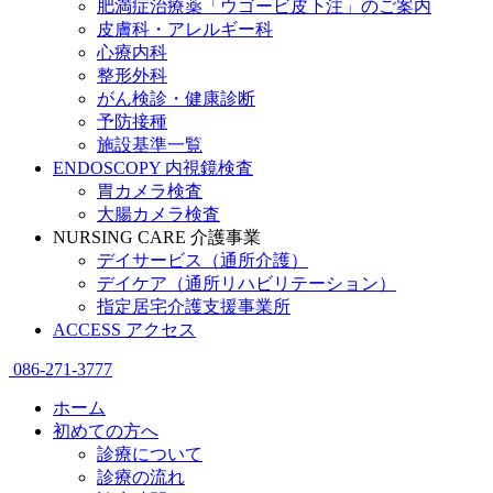
肥満症治療薬「ウゴービ皮下注」のご案内
皮膚科・アレルギー科
心療内科
整形外科
がん検診・健康診断
予防接種
施設基準一覧
ENDOSCOPY
内視鏡検査
胃カメラ検査
大腸カメラ検査
NURSING CARE
介護事業
デイサービス（通所介護）
デイケア（通所リハビリテーション）
指定居宅介護支援事業所
ACCESS
アクセス
086-271-3777
ホーム
初めての方へ
診療について
診療の流れ