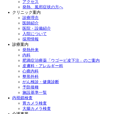
アクセス
発熱、風邪症状の方へ
クリニック案内
診療理念
医師紹介
医院・設備紹介
入院について
採用情報
診療案内
発熱外来
内科
肥満症治療薬「ウゴービ皮下注」のご案内
皮膚科・アレルギー科
心療内科
整形外科
がん検診・健康診断
予防接種
施設基準一覧
内視鏡検査
胃カメラ検査
大腸カメラ検査
介護事業