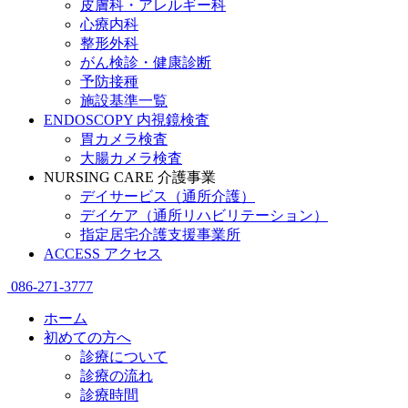
皮膚科・アレルギー科
心療内科
整形外科
がん検診・健康診断
予防接種
施設基準一覧
ENDOSCOPY
内視鏡検査
胃カメラ検査
大腸カメラ検査
NURSING CARE
介護事業
デイサービス（通所介護）
デイケア（通所リハビリテーション）
指定居宅介護支援事業所
ACCESS
アクセス
086-271-3777
ホーム
初めての方へ
診療について
診療の流れ
診療時間