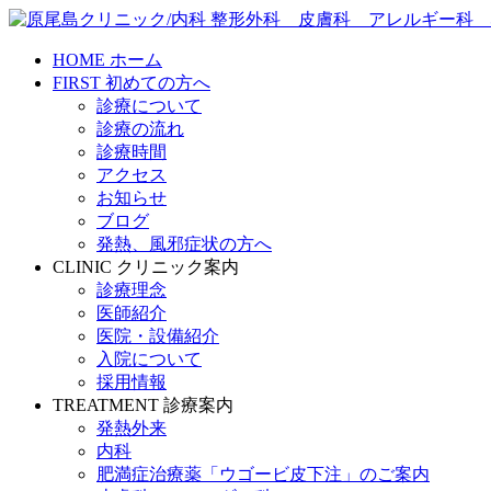
HOME
ホーム
FIRST
初めての方へ
診療について
診療の流れ
診療時間
アクセス
お知らせ
ブログ
発熱、風邪症状の方へ
CLINIC
クリニック案内
診療理念
医師紹介
医院・設備紹介
入院について
採用情報
TREATMENT
診療案内
発熱外来
内科
肥満症治療薬「ウゴービ皮下注」のご案内