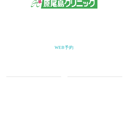
〒703-8235 岡山県岡山市中区原尾島3-8-16
086-271-3777
WEB予約
クリニック情報
診療案内
初めての方へ
内科
医師紹介
肥満症治療薬「ウゴービ皮
医院・設備紹介
下注」のご案内
採用情報
内視鏡検査
お知らせ
胃カメラ検査