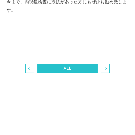
今まで、内視鏡検査に抵抗があった方にもぜひお勧め致しま
す。
ALL
〒703-8235 岡山県岡山市中区原尾島3-8-16
086-271-3777