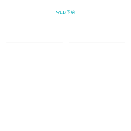
WEB予約
クリニック情報
診療案内
初めての方へ
内科
医師紹介
肥満症治療薬「ウゴービ皮
医院・設備紹介
下注」のご案内
採用情報
内視鏡検査
お知らせ
胃カメラ検査
ブログ
大腸カメラ検査
皮膚科・アレルギー科
心療内科