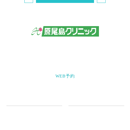
〒703-8235 岡山県岡山市中区原尾島3-8-16
086-271-3777
WEB予約
クリニック情報
診療案内
初めての方へ
内科
医師紹介
肥満症治療薬「ウゴービ皮