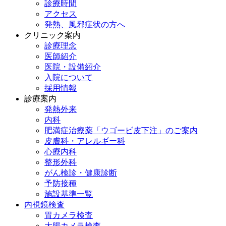
診療時間
アクセス
発熱、風邪症状の方へ
クリニック案内
診療理念
医師紹介
医院・設備紹介
入院について
採用情報
診療案内
発熱外来
内科
肥満症治療薬「ウゴービ皮下注」のご案内
皮膚科・アレルギー科
心療内科
整形外科
がん検診・健康診断
予防接種
施設基準一覧
内視鏡検査
胃カメラ検査
大腸カメラ検査