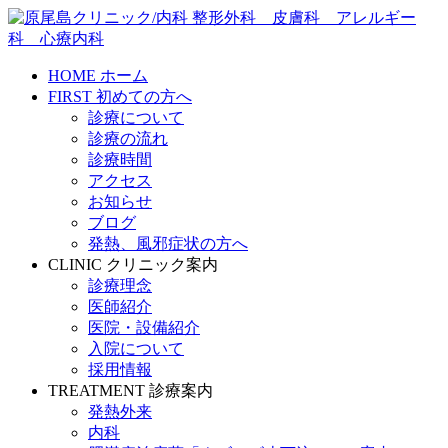
HOME
ホーム
FIRST
初めての方へ
診療について
診療の流れ
診療時間
アクセス
お知らせ
ブログ
発熱、風邪症状の方へ
CLINIC
クリニック案内
診療理念
医師紹介
医院・設備紹介
入院について
採用情報
TREATMENT
診療案内
発熱外来
内科