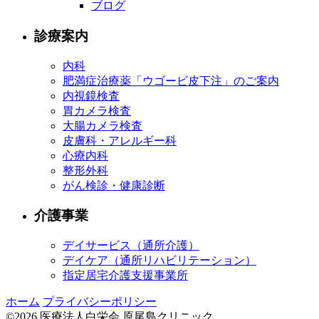
ブログ
診療案内
内科
肥満症治療薬「ウゴービ皮下注」のご案内
内視鏡検査
胃カメラ検査
大腸カメラ検査
皮膚科・アレルギー科
心療内科
整形外科
がん検診・健康診断
介護事業
デイサービス（通所介護）
デイケア（通所リハビリテーション）
指定居宅介護支援事業所
ホーム
プライバシーポリシー
©2026 医療法人白栄会 原尾島クリニック.