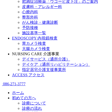
肥満症治療薬「ウゴービ皮下注」のご案内
皮膚科・アレルギー科
心療内科
整形外科
がん検診・健康診断
予防接種
施設基準一覧
ENDOSCOPY
内視鏡検査
胃カメラ検査
大腸カメラ検査
NURSING CARE
介護事業
デイサービス（通所介護）
デイケア（通所リハビリテーション）
指定居宅介護支援事業所
ACCESS
アクセス
086-271-3777
ホーム
初めての方へ
診療について
診療の流れ