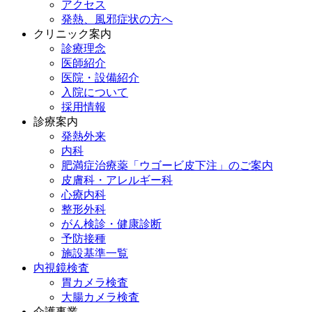
アクセス
発熱、風邪症状の方へ
クリニック案内
診療理念
医師紹介
医院・設備紹介
入院について
採用情報
診療案内
発熱外来
内科
肥満症治療薬「ウゴービ皮下注」のご案内
皮膚科・アレルギー科
心療内科
整形外科
がん検診・健康診断
予防接種
施設基準一覧
内視鏡検査
胃カメラ検査
大腸カメラ検査
介護事業