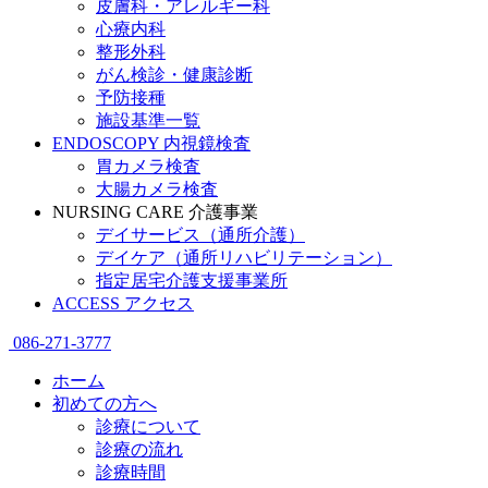
皮膚科・アレルギー科
心療内科
整形外科
がん検診・健康診断
予防接種
施設基準一覧
ENDOSCOPY
内視鏡検査
胃カメラ検査
大腸カメラ検査
NURSING CARE
介護事業
デイサービス（通所介護）
デイケア（通所リハビリテーション）
指定居宅介護支援事業所
ACCESS
アクセス
086-271-3777
ホーム
初めての方へ
診療について
診療の流れ
診療時間