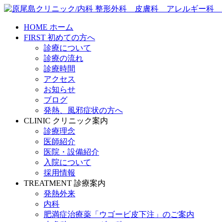
HOME
ホーム
FIRST
初めての方へ
診療について
診療の流れ
診療時間
アクセス
お知らせ
ブログ
発熱、風邪症状の方へ
CLINIC
クリニック案内
診療理念
医師紹介
医院・設備紹介
入院について
採用情報
TREATMENT
診療案内
発熱外来
内科
肥満症治療薬「ウゴービ皮下注」のご案内