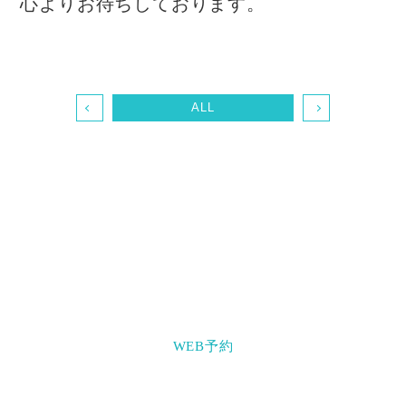
心よりお待ちしております。
ALL
〒703-8235 岡山県岡山市中区原尾島3-8-16
086-271-3777
WEB予約